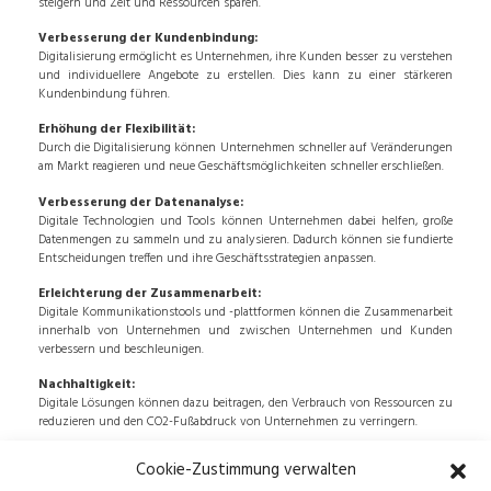
steigern und Zeit und Ressourcen sparen.
Verbesserung der Kundenbindung:
Digitalisierung ermöglicht es Unternehmen, ihre Kunden besser zu verstehen
und individuellere Angebote zu erstellen. Dies kann zu einer stärkeren
Kundenbindung führen.
Erhöhung der Flexibilität:
Durch die Digitalisierung können Unternehmen schneller auf Veränderungen
am Markt reagieren und neue Geschäftsmöglichkeiten schneller erschließen.
Verbesserung der Datenanalyse:
Digitale Technologien und Tools können Unternehmen dabei helfen, große
Datenmengen zu sammeln und zu analysieren. Dadurch können sie fundierte
Entscheidungen treffen und ihre Geschäftsstrategien anpassen.
Erleichterung der Zusammenarbeit:
Digitale Kommunikationstools und -plattformen können die Zusammenarbeit
innerhalb von Unternehmen und zwischen Unternehmen und Kunden
verbessern und beschleunigen.
Nachhaltigkeit:
Digitale Lösungen können dazu beitragen, den Verbrauch von Ressourcen zu
reduzieren und den CO2-Fußabdruck von Unternehmen zu verringern.
Insgesamt bietet die Digitalisierung also viele Vorteile, Ihrem Unternehmen
Cookie-Zustimmung verwalten
helfen können, wettbewerbsfähiger und erfolgreicher zu sein.