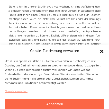
Sie erhalten in unserer Backlink-Analyse wöchentlich eine Auflistung über
alle gewonnenen und verlorenen Backlinks Ihrer Domain. Insbesondere diese
Tabelle gibt Ihnen einen Überblick über alle Backlinks, die Sie zum Löschen
beantragt haben. Auch ein plötzlicher Verlust des OVIs oder der Rankings
Ihrer Domain kann einen Zusammenhang mit einem zu schnellen Verlust der
Backlinks haben. Dieser kann im Bereich gewonnene und verlorene Links
nachvollzogen werden und Ihnen somit verhelfen, entsprechende
Maßnahmen ergreifen zu können. Explizit differenzieren wir in diesem Tool
zwischen Backlinks und Domains, die seit der letzten Aufbereitung noch
keine Link-Quelle für Ihre Domain bildeten, diese jedoch jetzt sind. Darüber
hinaus zwischen Backlinks und Domains, die seit der letzten Aufbereitung
Cookie-Zustimmung verwalten
keine Link-Quelle für Ihre Domain bilden.
Um dir ein optimales Erlebnis zu bieten, verwenden wir Technologien wie
Cookies, um Geräteinformationen zu speichern und/oder darauf zuzugreifen.
Wenn du diesen Technologien zustimmst, können wir Daten wie das
REFERENZPROJEKTE
WICHTIGE LINKS
Surfverhalten oder eindeutige IDs auf dieser Website verarbeiten. Wenn du
deine Zustimmung nicht erteilst oder zurückziehst, können bestimmte
InnoGPS
Kontakt
Merkmale und Funktionen beeinträchtigt werden.
Hallo Online
Impressum
Dienste verwalten
Digitalisierung-Projekt
Vision und Mission
Plattform für Bauaufträge
Datenschutzerklärung
Annehmen
IT-Sanierung
Cookie-Richtlinie (EU)