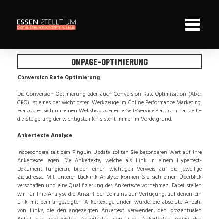
ONPAGE-OPTIMIERUNG
Conversion Rate Optimierung
Die Conversion Optimierung oder auch Conversion Rate Optimization (Abk.:
CRO) ist eines der wichtigsten Werkzeuge im Online Performance Marketing.
Egal, ob es sich um einen Webshop oder eine Self-Service Plattform handelt –
die Steigerung der wichtigsten KPIs steht immer im Vordergrund.
Ankertexte Analyse
Insbesondere seit dem Pinguin Update sollten Sie besonderen Wert auf Ihre
Ankertexte legen. Die Ankertexte, welche als Link in einem Hypertext-
Dokument fungieren, bilden einen wichtigen Verweis auf die jeweilige
Zieladresse. Mit unserer Backlink-Analyse können Sie sich einen Überblick
verschaffen und eine Qualifizierung der Ankertexte vornehmen. Dabei stellen
wir für Ihre Analyse die Anzahl der Domains zur Verfügung, auf denen ein
Link mit dem angezeigten Ankertext gefunden wurde, die absolute Anzahl
von Links, die den angezeigten Ankertext verwenden, den prozentualen