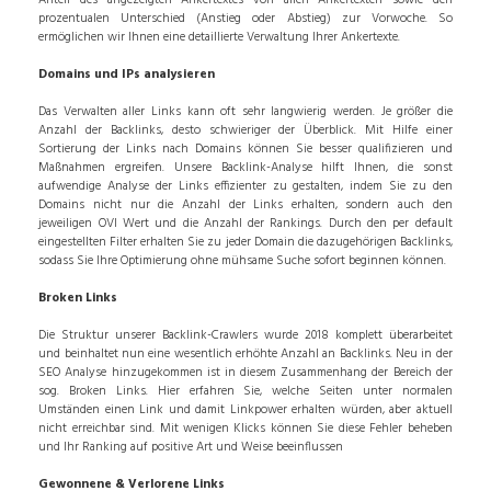
Anteil des angezeigten Ankertextes von allen Ankertexten sowie den
prozentualen Unterschied (Anstieg oder Abstieg) zur Vorwoche. So
ermöglichen wir Ihnen eine detaillierte Verwaltung Ihrer Ankertexte.
Domains und IPs analysieren
Das Verwalten aller Links kann oft sehr langwierig werden. Je größer die
Anzahl der Backlinks, desto schwieriger der Überblick. Mit Hilfe einer
Sortierung der Links nach Domains können Sie besser qualifizieren und
Maßnahmen ergreifen. Unsere Backlink-Analyse hilft Ihnen, die sonst
aufwendige Analyse der Links effizienter zu gestalten, indem Sie zu den
Domains nicht nur die Anzahl der Links erhalten, sondern auch den
jeweiligen OVI Wert und die Anzahl der Rankings. Durch den per default
eingestellten Filter erhalten Sie zu jeder Domain die dazugehörigen Backlinks,
sodass Sie Ihre Optimierung ohne mühsame Suche sofort beginnen können.
Broken Links
Die Struktur unserer Backlink-Crawlers wurde 2018 komplett überarbeitet
und beinhaltet nun eine wesentlich erhöhte Anzahl an Backlinks. Neu in der
SEO Analyse hinzugekommen ist in diesem Zusammenhang der Bereich der
sog. Broken Links. Hier erfahren Sie, welche Seiten unter normalen
Umständen einen Link und damit Linkpower erhalten würden, aber aktuell
nicht erreichbar sind. Mit wenigen Klicks können Sie diese Fehler beheben
und Ihr Ranking auf positive Art und Weise beeinflussen
Gewonnene & Verlorene Links