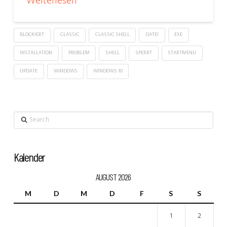
Weiterlesen
BLOCKIERT
CLASSIC
CLASSIC SHELL
DATEI
EXE
INSTALLATION
PROBLEM
SHELL
SPERRT
STARTMENU
UPDATE
WINDOWS
WINDOWS 10
Search
Kalender
AUGUST 2026
M
D
M
D
F
S
S
1
2