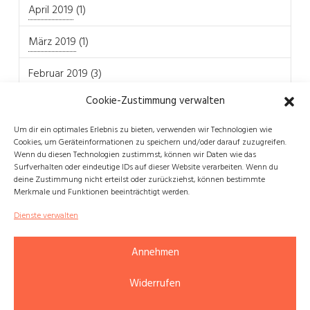
April 2019
(1)
März 2019
(1)
Februar 2019
(3)
Cookie-Zustimmung verwalten
Um dir ein optimales Erlebnis zu bieten, verwenden wir Technologien wie
Cookies, um Geräteinformationen zu speichern und/oder darauf zuzugreifen.
Wenn du diesen Technologien zustimmst, können wir Daten wie das
REFERENZPROJEKTE
WICHTIGE LINKS
Surfverhalten oder eindeutige IDs auf dieser Website verarbeiten. Wenn du
deine Zustimmung nicht erteilst oder zurückziehst, können bestimmte
InnoGPS
Kontakt
Merkmale und Funktionen beeinträchtigt werden.
Hallo Online
Impressum
Dienste verwalten
Digitalisierung-Projekt
Vision und Mission
Plattform für Bauaufträge
Datenschutzerklärung
Annehmen
IT-Sanierung
Cookie-Richtlinie (EU)
Widerrufen