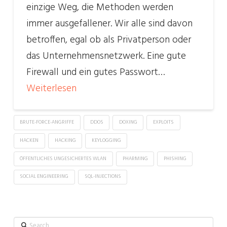
einzige Weg, die Methoden werden
immer ausgefallener. Wir alle sind davon
betroffen, egal ob als Privatperson oder
das Unternehmensnetzwerk. Eine gute
Firewall und ein gutes Passwort…
Weiterlesen
BRUTE-FORCE-ANGRIFFE
DDOS
DOXING
EXPLOITS
HACKEN
HACKING
KEYLOGGING
ÖFFENTLICHES UNGESICHERTES WLAN
PHARMING
PHISHING
SOCIAL ENGINEERING
SQL-INJECTIONS
Search