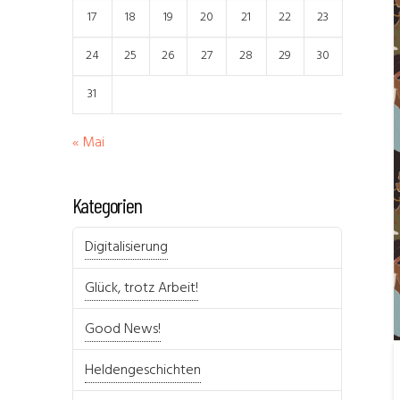
17
18
19
20
21
22
23
24
25
26
27
28
29
30
31
« Mai
Kategorien
Digitalisierung
Glück, trotz Arbeit!
Good News!
Heldengeschichten