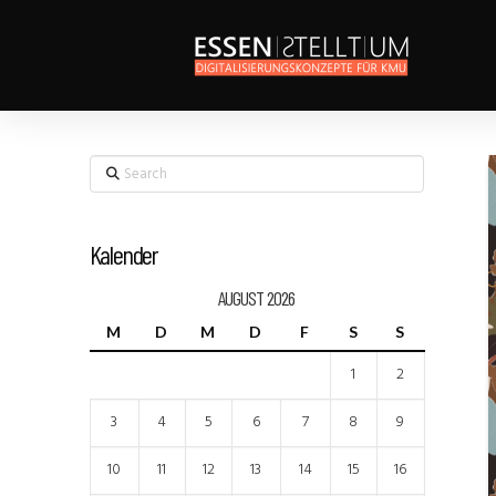
Search
Kalender
AUGUST 2026
M
D
M
D
F
S
S
1
2
3
4
5
6
7
8
9
10
11
12
13
14
15
16