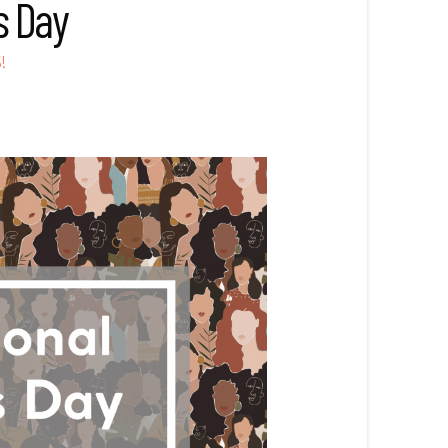
s Day
!