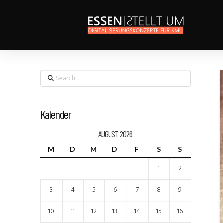
Search
Kalender
AUGUST 2026
M
D
M
D
F
S
S
1
2
3
4
5
6
7
8
9
10
11
12
13
14
15
16