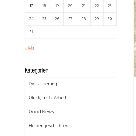
17
18
19
20
21
22
23
24
25
26
27
28
29
30
31
« Mai
Kategorien
Digitalisierung
Glück, trotz Arbeit!
Good News!
Heldengeschichten