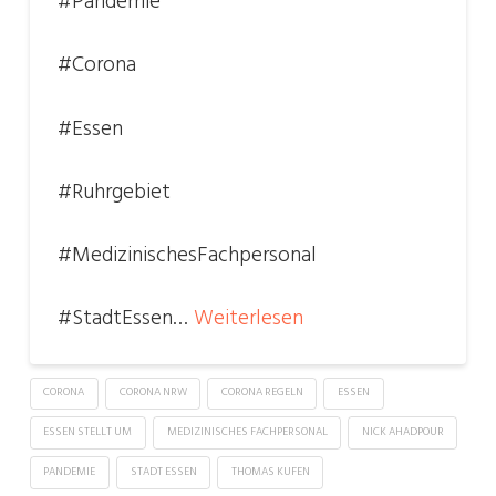
#Pandemie
#Corona
#Essen
#Ruhrgebiet
#MedizinischesFachpersonal
#StadtEssen…
Weiterlesen
CORONA
CORONA NRW
CORONA REGELN
ESSEN
ESSEN STELLT UM
MEDIZINISCHES FACHPERSONAL
NICK AHADPOUR
PANDEMIE
STADT ESSEN
THOMAS KUFEN