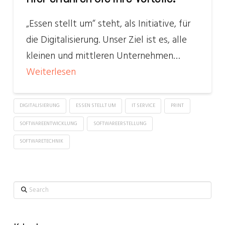
„Essen stellt um“ steht, als Initiative, für
die Digitalisierung. Unser Ziel ist es, alle
kleinen und mittleren Unternehmen…
Weiterlesen
DIGITALISIERUNG
ESSEN STELLT UM
IT SERVICE
PRINT
SOFTWAREENTWICKLUNG
SOFTWAREERSTELLUNG
SOFTWARETECHNIK
Search