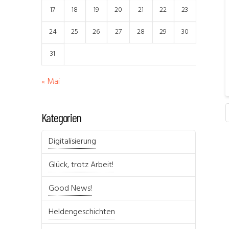
17
18
19
20
21
22
23
24
25
26
27
28
29
30
31
« Mai
Kategorien
Digitalisierung
Glück, trotz Arbeit!
Good News!
Heldengeschichten