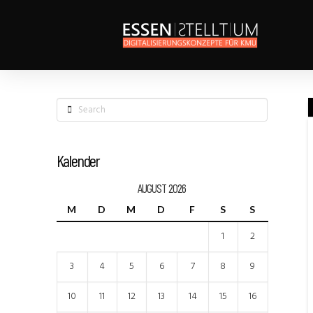
Search
Kalender
AUGUST 2026
M
D
M
D
F
S
S
1
2
3
4
5
6
7
8
9
10
11
12
13
14
15
16