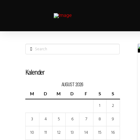
Search
Kalender
AUGUST 2026
M
D
M
D
F
S
S
1
2
3
4
5
6
7
8
9
10
11
12
13
14
15
16