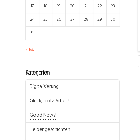
17
18
19
20
21
22
23
24
25
26
27
28
29
30
31
« Mai
Kategorien
Digitalisierung
Glück, trotz Arbeit!
Good News!
Heldengeschichten