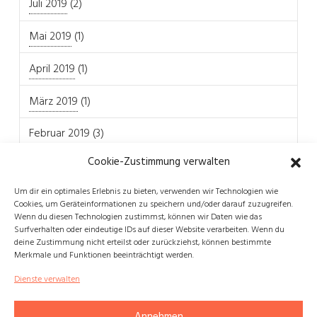
Juli 2019
(2)
Mai 2019
(1)
April 2019
(1)
März 2019
(1)
Februar 2019
(3)
Cookie-Zustimmung verwalten
Um dir ein optimales Erlebnis zu bieten, verwenden wir Technologien wie
Cookies, um Geräteinformationen zu speichern und/oder darauf zuzugreifen.
Wenn du diesen Technologien zustimmst, können wir Daten wie das
REFERENZPROJEKTE
WICHTIGE LINKS
Surfverhalten oder eindeutige IDs auf dieser Website verarbeiten. Wenn du
deine Zustimmung nicht erteilst oder zurückziehst, können bestimmte
InnoGPS
Kontakt
Merkmale und Funktionen beeinträchtigt werden.
Hallo Online
Impressum
Dienste verwalten
Digitalisierung-Projekt
Vision und Mission
Plattform für Bauaufträge
Datenschutzerklärung
Annehmen