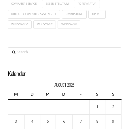
COMPUTER SERVICE
ESSEN STELLT UM
PC REPARATUR
QUICK-TEC COMPUTER SYSTEMS E.K.
UMRÜSTUNG
UPDATE
WINDOWS 10
WINDOWS 7
WINDOWS 8
Search
Kalender
AUGUST 2026
M
D
M
D
F
S
S
1
2
3
4
5
6
7
8
9