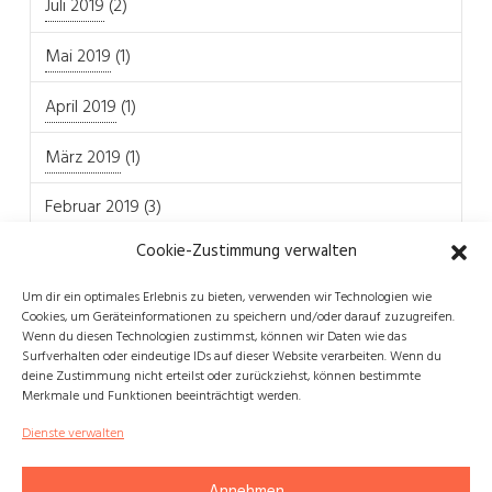
Juli 2019
(2)
Mai 2019
(1)
April 2019
(1)
März 2019
(1)
Februar 2019
(3)
Cookie-Zustimmung verwalten
Um dir ein optimales Erlebnis zu bieten, verwenden wir Technologien wie
Cookies, um Geräteinformationen zu speichern und/oder darauf zuzugreifen.
Wenn du diesen Technologien zustimmst, können wir Daten wie das
REFERENZPROJEKTE
WICHTIGE LINKS
Surfverhalten oder eindeutige IDs auf dieser Website verarbeiten. Wenn du
deine Zustimmung nicht erteilst oder zurückziehst, können bestimmte
InnoGPS
Kontakt
Merkmale und Funktionen beeinträchtigt werden.
Hallo Online
Impressum
Dienste verwalten
Digitalisierung-Projekt
Vision und Mission
Plattform für Bauaufträge
Datenschutzerklärung
Annehmen