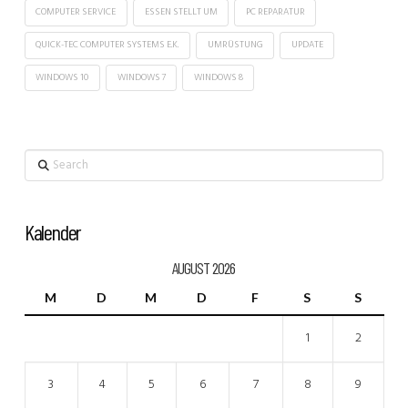
COMPUTER SERVICE
ESSEN STELLT UM
PC REPARATUR
QUICK-TEC COMPUTER SYSTEMS E.K.
UMRÜSTUNG
UPDATE
WINDOWS 10
WINDOWS 7
WINDOWS 8
Search
Kalender
AUGUST 2026
M
D
M
D
F
S
S
1
2
3
4
5
6
7
8
9