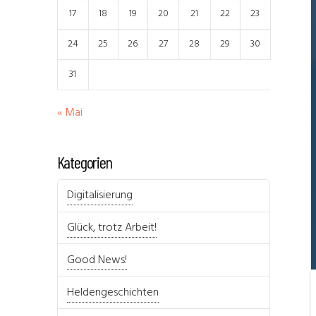
17
18
19
20
21
22
23
24
25
26
27
28
29
30
31
« Mai
Kategorien
Digitalisierung
Glück, trotz Arbeit!
Good News!
Heldengeschichten