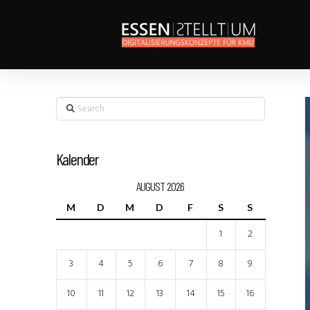
Search
Kalender
AUGUST 2026
M
D
M
D
F
S
S
1
2
3
4
5
6
7
8
9
10
11
12
13
14
15
16