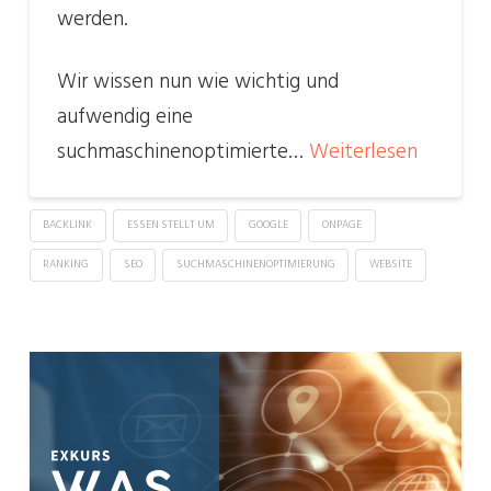
werden.
Wir wissen nun wie wichtig und
aufwendig eine
suchmaschinenoptimierte…
Weiterlesen
BACKLINK
ESSEN STELLT UM
GOOGLE
ONPAGE
RANKING
SEO
SUCHMASCHINENOPTIMIERUNG
WEBSITE