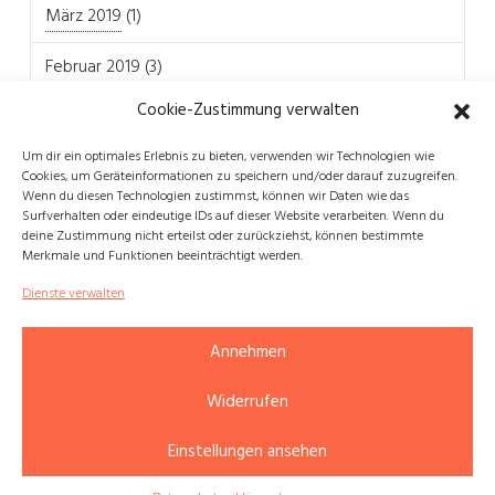
März 2019
(1)
Februar 2019
(3)
Cookie-Zustimmung verwalten
Um dir ein optimales Erlebnis zu bieten, verwenden wir Technologien wie
Cookies, um Geräteinformationen zu speichern und/oder darauf zuzugreifen.
Wenn du diesen Technologien zustimmst, können wir Daten wie das
REFERENZPROJEKTE
WICHTIGE LINKS
Surfverhalten oder eindeutige IDs auf dieser Website verarbeiten. Wenn du
deine Zustimmung nicht erteilst oder zurückziehst, können bestimmte
InnoGPS
Kontakt
Merkmale und Funktionen beeinträchtigt werden.
Hallo Online
Impressum
Dienste verwalten
Digitalisierung-Projekt
Vision und Mission
Plattform für Bauaufträge
Datenschutzerklärung
Annehmen
IT-Sanierung
Cookie-Richtlinie (EU)
Widerrufen
Einstellungen ansehen