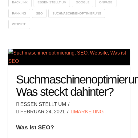
BACKLINK
ESSEN STELLT UM
GOOGLE
ONPAGE
RANKING
SEO
SUCHMASCHINENOPTIMIERUNG
WEBSITE
Suchmaschinenoptimierun
Was steckt dahinter?
ESSEN STELLT UM
FEBRUAR 24, 2021
MARKETING
Was ist SEO?